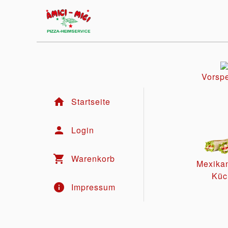
Vorsp
home
Startseite
person
Login
shopping_cart
Warenkorb
Mexika
Küc
info
Impressum