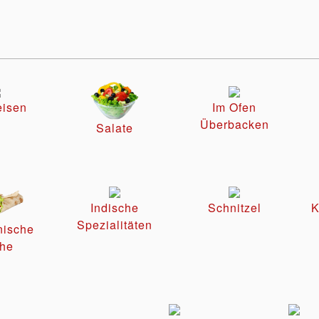
eisen
Im Ofen
Überbacken
Salate
Indische
Schnitzel
K
Spezialitäten
nische
he